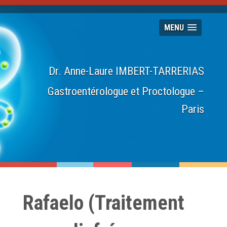
MENU
Dr. Anne-Laure IMBERT-TARRERIAS
Gastroentérologue et Proctologue –
Paris
Rafaelo (Traitement