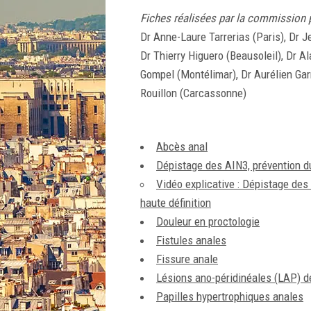
Fiches réalisées par la commission p
Dr Anne-Laure Tarrerias (Paris), Dr J
Dr Thierry Higuero (Beausoleil), Dr A
Gompel (Montélimar), Dr Aurélien Gar
Rouillon (Carcassonne)
Abcès anal
Dépistage des AIN3, prévention d
Vidéo explicative : Dépistage de
haute définition
Douleur en proctologie
Fistules anales
Fissure anale
Lésions ano-péridinéales (LAP) d
Papilles hypertrophiques anales