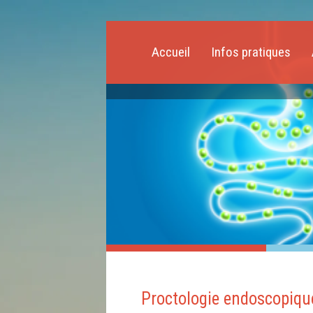
Accueil
Infos pratiques
Proctologie endoscopique