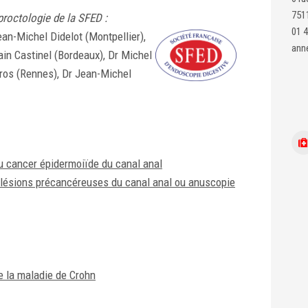
751
roctologie de la SFED :
01 4
ean-Michel Didelot (Montpellier),
ann
lain Castinel (Bordeaux), Dr Michel
ros (Rennes), Dr Jean-Michel
u cancer épidermoiïde du canal anal
s lésions précancéreuses du canal anal ou anuscopie
e la maladie de Crohn