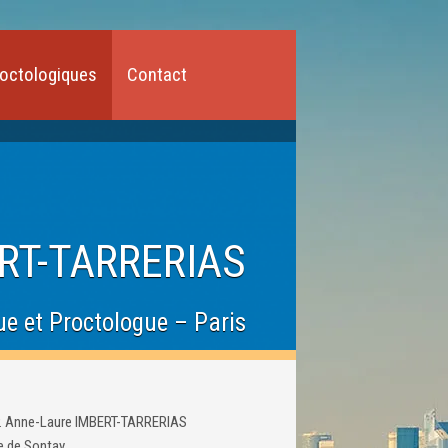
roctologiques
Contact
ERT-TARRERIAS
e et Proctologue – Paris
. Anne-Laure IMBERT-TARRERIAS
e de Sontay