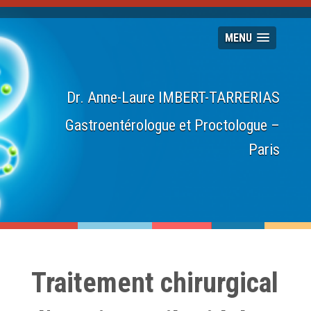
MENU
Dr. Anne-Laure IMBERT-TARRERIAS
Gastroentérologue et Proctologue –
Paris
Traitement chirurgical